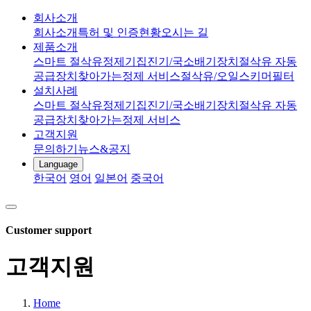
회사소개
회사소개
특허 및 인증현황
오시는 길
제품소개
스마트 절삭유정제기
집진기/국소배기장치
절삭유 자동
공급장치
찾아가는정제 서비스
절삭유/오일스키머
필터
설치사례
스마트 절삭유정제기
집진기/국소배기장치
절삭유 자동
공급장치
찾아가는정제 서비스
고객지원
문의하기
뉴스&공지
Language
한국어
영어
일본어
중국어
Customer support
고객지원
Home